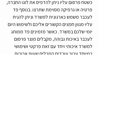
כשטח פרסום עליו ניתן להדפיס את לוגו החברה, 
פרטיה או גרפיקה מסוימת שתרצו. בנוסף פד 
לעכבר משמש כארגונית למשרד וניתן להניח 
עליו מגוון חפצים הקשורים אליכם ולשימוש היום 
יומי שלכם במשרד. כאשר מזמינים פד ממותג 
לעכבר באיכות גבוהה, מקבלים מוצר פרסום 
למשרד איכותי ויחד עם זאת פרקטי ושימושי 
במיוחד עבור עובדים המבלים שעות ארוכות 
במשרד מול מסכי המחשב.
לסיכום, משטחי עכבר מודפסים בהתאמה 
אישית הם אחד ממוצרי הפרסום הפופולריים 
ביותר במשרד. הם דרך קלה לקדם את החברה 
או המותג שלך וניתן להשתמש בהם במגוון 
דרכים. עם כל כך הרבה יתרונות, לא פלא שהם 
כל כך פופולריים!
תיוגים:
מוצרי פרסום
מוצרי פרסום למשרד
פד לעכבר ממותג
פד ממותג לעכבר
הדפסה על פד לעכבר