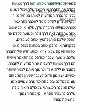
למשרד. 
פד לעכבר ממותג
 הוא דרך מצוינת 
מיתוג מעורר השראה
לקדם את החברה או המוצר שלך ויכול לשמש 
שאלות ותשובות (FAQ) על מוצרי פרסום
ככלי להגברת המודעות למותג במחיר נמוך 
מוצרי פרסום
ובקלות. ניתן להדפיס פד לעכבר בהתאמה 
אישית עם לוגו החברה שלך, סלוגן או כל עיצוב 
מתנות ממותגות
אחר שתבחר. זאת דרך זולה ופשוטה לקדם את 
מוצרי פרסום לחורף
העסק שלכם וניתן להפיץ אותם לעובדים, 
ללקוחות או לחלק אותם במתנה בכנסים או 
אירועי השקה של מוצר או מותג חדש של החברה 
שלכם. משטחי עכבר מודפסים בהתאמה אישית 
הם דרך מצוינת להעלות את המודעות לחברה, 
למוצר או ללוגו שלך ולחשוף אותם לכמה שיותר 
אנשים. יש מגוון פדים לעכבר שניתן למתג והם 
שונים בגודלם ובסוג החומר שהם עשויים ממנו 
אולם המכנה המשותף של כולם היא היכולת 
שלהם להעביר מסר שיווקי במחיר נמוך 
ובחשיפה גבוהה.