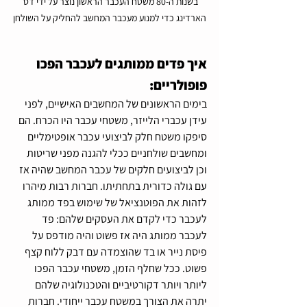
בשנות ה-80 משטח העכבר הראשון נוצר על ידי דס 
הארדינג כדי למנוע מעכבר המחשב להחליק על השולחן
איך פדים ממותגים לעכבר הפכו 
פופולריים:
בימים הראשונים של המחשבים האישיים, לפני 
עידן עכברי הלייזר, משטחי עכבר היו הכרח. הם 
סיפקו משטח חלק לביצועי עכבר אופטימליים 
ומחשבים שולחניים ככלי להגנה מפני שריטות 
וכן לביצועים חלקים של עכבר המחשב שהיה אז 
עם גולה כדורית בתחתיתו. חברות רבות מיהרו 
לזהות את הפוטנציאל של שימוש בפד ממותג 
לעכבר כדי לקדם את העסקים שלהם: פד 
לעכבר ממותג היה אז פשוט והיה מודפס על 
פיסת נייר או בד שהוצמדה עם דבק ללוח קצף 
פשוט. ככל שחלף הזמן, משטחי עכבר הפכו 
ליותר ויותר דקורטיביים והטכנולוגיה שלהם 
יתרה את הצורך במשטח עכבר ייחודי. חברות 