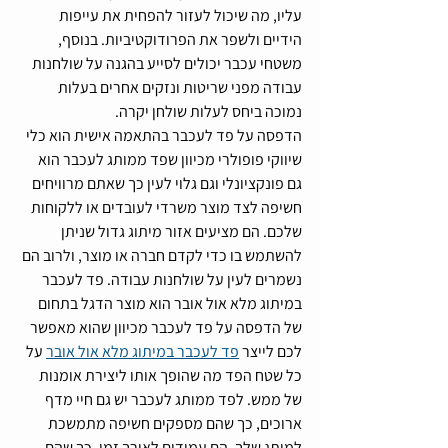
עליו, מה שיכול לעזור להפחית את עייפות 
הידיים ולשפר את הפרודוקטיביות. בנוסף, 
משטחי עכבר יכולים לסייע בהגנה על שולחנות 
עבודה מפני שריטות ונזקים אחרים בעלות 
נמוכה ביחס לעלות שולחן יקרה.
הדפסה על פד לעכבר בהתאמה אישית הוא כלי 
שיווקי פופולרי מכיוון שפד ממותג לעכבר הוא 
גם פונקציונלי וגם גלוי לעין כך שאתם מרוויחים 
חשיפה לצד מוצר משרדי לעובדים או ללקוחות 
שלכם. הם מציעים אזור מיתוג גדול שניתן 
להשתמש בו כדי לקדם חברה או מוצר, ולרוב הם 
נשמרים לעין על שולחנות עבודה. פד לעכבר 
במיתוג מלא אול אובר הוא מוצר הדגל בתחום 
של הדפסה על פד לעכבר מכיוון שהוא מאפשר 
לכם לייצר 
פד לעכבר במיתוג מלא אול אובר
 על 
כל שטח הפד מה שהופך אותו ליצירת אומנות 
של ממש. לפד ממותג לעכבר יש גם חיי מדף 
ארוכים, כך שהם מספקים חשיפה מתמשכת 
למותג שלך, הם עמידים לאורך זמן, כך שהם 