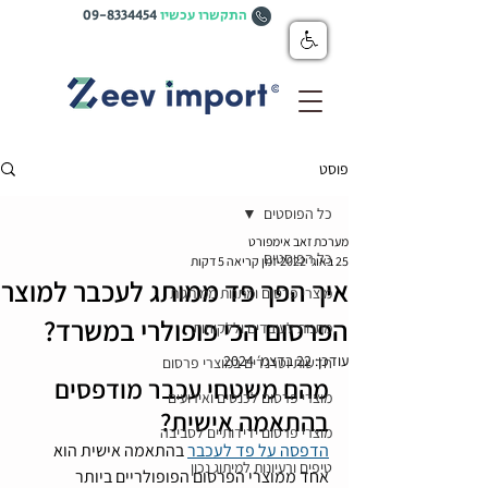
התקשרו עכשיו
09-8334454
פוסט
כל הפוסטים
מערכת זאב אימפורט
כל הפוסטים
25 באוג׳ 2022
זמן קריאה 5 דקות
איך הפך פד ממותג לעכבר למוצר
מוצרי פרסום ומתנות ממותגות
הפרסום הכי פופולרי במשרד?
מתנות לעובדים וללקוחות
עודכן:
22 בדצמ׳ 2024
חדשות וטרנדים במוצרי פרסום
מהם משטחי עכבר מודפסים 
מוצרי פרסום לכנסים ואירועים
בהתאמה אישית?
מוצרי פרסום ידידותיים לסביבה
הדפסה על פד לעכבר
 בהתאמה אישית הוא 
טיפים ורעיונות למיתוג נכון
אחד ממוצרי הפרסום הפופולריים ביותר 