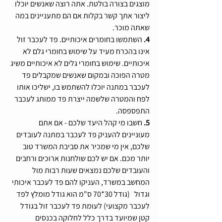
מוצגים בצורה בולטת. אתה רוצה שאנשים יוכלו 
ליצור אתך קשר בקלות אם הם מתעניינים במה 
שאתה מוכר.
4. 
השתמשו בחומרים איכותיים. פד לעכבר זול 
אינו בהכרח מעיד על שימוש בחומרי גלם לא 
איכותיים. שימוש בחומרי גלים לא איכותיים משיג 
מטרה הפוכה ובמקום שאנשים שמקבלים פד 
לעכבר במתנה יוכלו להשתמש בו, ישליכו אותו 
לפח והמטרה שלשמה ייצרת פד ממותג לעכבר 
התפספסה.
5. 
חשבו מי קהל היעד שלכם - אם אתם 
מעוניינים להעניק פד לעכבר במתנה לעובדים 
שלכם, אין מי שמכיר את סביבת המשרד טוב 
יותר מכם. אם יש לכם שולחנות ארוכים ורחבים 
והעובדים שלכם נמצאים שעות רבות מול 
המחשב במשרד, העניקו להם פד לעכבר איכותי 
וגדול   (גודל 30*70 ס"מ הוא גודל מומלץ לפד 
לעכבר מקצועי) לעומת פד לעכבר זול בגודל 
קטן שמיועד בדרך כלל לחלוקה בכנסים 