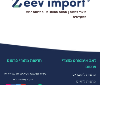
מובחרת בהליך עיבוד מיוחד.
הדפסה צבעונית על חולצות מדגם
מוצרי פרסום | מתנות ממותגות | פתרונות יבוא
SUPREME בכל צורה ווריאציה שתרצו:
מתקדמים
הדפסה צבעונית קדמית או הדפסה צבעונית
מאחור, הדפסה מלאה על גבי החולצות או
בכל מקום אחר שתבחרו.
זאב אימפורט מוצרי
חדשות מוצרי פרסום
פרסום
מתנות לעובדים
בלוג חדשות ועדכונים שוטפים
עקבו אחרינו ב-
מתנות לחגים
מוצרי פרסום מיוחדים
קטגוריות נבחרות
הדפסה על חולצות
יבוא ושיווק מוצרי פרסום
הדפסה על כובעים
מטריות ממותגות
מדיניות פרטיות
סופטשלים ומעילים
תקנון חברה
גרביים ממותגים
הצהרת נגישות
מוצרי פרסום לחורף
שירותים נוספים
מוצרי פרסום וקידום מכירות
צור קשר
הפקות דפוס מיוחדות