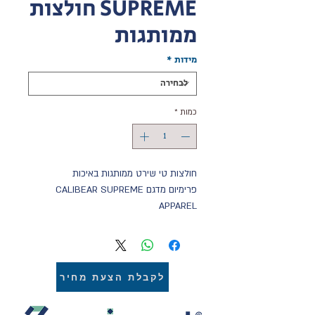
SUPREME חולצות
ממותגות
מידות
*
כמות
*
חולצות טי שירט ממותגות באיכות
פרימיום מדגם CALIBEAR SUPREME
APPAREL
מחפשים חולצות איכותיות במיוחד להדפסה?
חולצות T SHIRT ממותגות עשויות 100%
כותנה (SILK COTTON) בעלות צפיפות בד
גבוהה במיוחד ומשקל חולצה גבוה ביחס
לקבלת הצעת מחיר
לחולצות אחרות. החולצות מתאפיינות בבד
נושם ואיכותי, אל קמט ואקולוגי עשוי כותנה