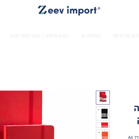
ום מכירות
קטלוגים
יבוא מסין | פתרונות יבוא
ה
מחברת יוקרתית וקלאסית NOTEBOOK בגודל A6