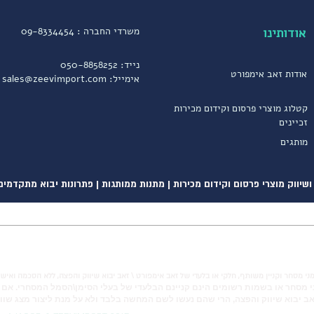
אודותינו
משרדי החברה :
09-8334454
נייד:
050-8858252
אודות זאב אימפורט
אימייל:
sales@zeevimport.com
קטלוג מוצרי פרסום וקידום מכירות
זכיינים
מותגים
שיווק מוצרי פרסום וקידום מכירות | מתנות ממותגות | פתרונות יבוא מתקדמים
ני מסחר וקניין משותף, חלקי או בלעדי של זאב אימפורט \ זאב יבוא שיווק והפצה, ללא הסכמה ואיש
 מסחר או בשמות רשומים הינם קניינם הבלעדי של בעלי הסימן\הסמל המסחרי.
אם 
ב יבוא שיווק והפצה, הרי שהם נעשו לשם המחשה בלבד ולא על מנת ליצור מצג שוו