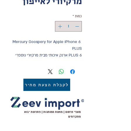
מרקיורי לאייפון
כמות
*
Mercury Goospery for Apple iPhone 6 
PLUS
6 PLUS ארנק איכותי מבית מרקיורי גוספרי 
לאייפון 
FANCY DIARY CASE FOR IPHONE 6 
PLUS דגם אייפון
פנים: כיסוי 100 אחוז סיליקון איכותי חוץ: בד 
לקבלת הצעת מחיר
דוחה מים עם סגירה מגנטית איכותית. חריצים 
לכרטיסי אשראי וכיס פנימי נוסף.
זאב יבוא שיווק והפצה יבואן ומשווק מורשה 
מרקיורי גוספרי
מוצרי פרסום | מתנות ממותגות | פתרונות יבוא
מתקדמים