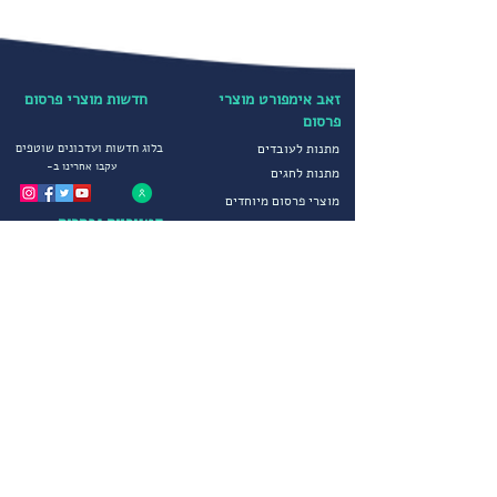
זאב אימפורט מוצרי
חדשות מוצרי פרסום
פרסום
מתנות לעובדים
בלוג חדשות ועדכונים שוטפים
עקבו אחרינו ב-
מתנות לחגים
מוצרי פרסום מיוחדים
קטגוריות נבחרות
הדפסה על חולצות
יבוא ושיווק מוצרי פרסום
הדפסה על כובעים
מטריות ממותגות
מדיניות פרטיות
סופטשלים ומעילים
תקנון חברה
גרביים ממותגים
הצהרת נגישות
מוצרי פרסום לחורף
שירותים נוספים
מוצרי פרסום וקידום מכירות
צור קשר
הפקות דפוס מיוחדות
פתרונות יבוא מתקדמים
שירות לקוחות
אודותינו
בימים א-ה 09:00-17:00
דרכים ליצירת קשר
אודות זאב אימפורט
משרדי החברה :
09-8334454
קטלוג מוצרי פרסום וקידום
מכירות
נייד:
050-8858252