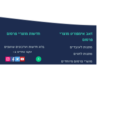
זאב אימפורט מוצרי
חדשות מוצרי פרסום
פרסום
מתנות לעובדים
בלוג חדשות ועדכונים שוטפים
עקבו אחרינו ב-
מתנות לחגים
מוצרי פרסום מיוחדים
קטגוריות נבחרות
הדפסה על חולצות
יבוא ושיווק מוצרי פרסום
הדפסה על כובעים
מטריות ממותגות
מדיניות פרטיות
סופטשלים ומעילים
תקנון חברה
גרביים ממותגים
הצהרת נגישות
מוצרי פרסום לחורף
שירותים נוספים
מוצרי פרסום וקידום מכירות
צור קשר
הפקות דפוס מיוחדות
פתרונות יבוא מתקדמים
שירות לקוחות
אודותינו
בימים א-ה 09:00-17:00
דרכים ליצירת קשר
אודות זאב אימפורט
משרדי החברה :
09-8334454
קטלוג מוצרי פרסום וקידום