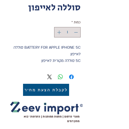
סוללה לאייפון
כמות
*
BATTERY FOR APPLE IPHONE 5C סוללה 
לאייפון
5C סוללה מקורית לאייפון 
מכירה סיטונאית של כל סוגי הסוללות 
לטלפונים ניידים,טאבלטים ומחשבים ניידים 
אחריות ושירות יבואן זאב יבוא שיווק והפצה
לקבלת הצעת מחיר
מוצרי פרסום | מתנות ממותגות | פתרונות יבוא
מתקדמים