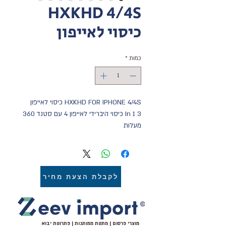
HXKHD 4/4S
כיסוי לאייפון
כמות
*
HXKHD FOR IPHONE 4/4S כיסוי לאייפון
3 In 1 כיסוי היברידי לאייפון 4 עם סטנד 360 
מעלות
מעניק כיסוי מקיף למכשיר בעזרת 3 שכבות 
הגנה
שתי שכבות קשות וגומי היקפי עם מגן מסך 
כלול מובנה בכיסוי עצמו. כיסוי מצוין לאייפון 4 
לקבלת הצעת מחיר
המסייע במניעת שברים ובולם זעזועים 
הנגרמים כתוצאה מנפילה
מוצרי פרסום | מתנות ממותגות | פתרונות יבוא