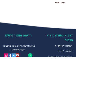
מתקדמים
זאב אימפורט מוצרי
חדשות מוצרי פרסום
פרסום
מתנות לעובדים
בלוג חדשות ועדכונים שוטפים
עקבו אחרינו ב-
מתנות לחגים
מוצרי פרסום מיוחדים
קטגוריות נבחרות
הדפסה על חולצות
יבוא ושיווק מוצרי פרסום
הדפסה על כובעים
מטריות ממותגות
מדיניות פרטיות
סופטשלים ומעילים
תקנון חברה
גרביים ממותגים
הצהרת נגישות
מוצרי פרסום לחורף
שירותים נוספים
מוצרי פרסום וקידום מכירות
צור קשר
הפקות דפוס מיוחדות
פתרונות יבוא מתקדמים
שירות לקוחות
אודותינו
בימים א-ה 09:00-17:00