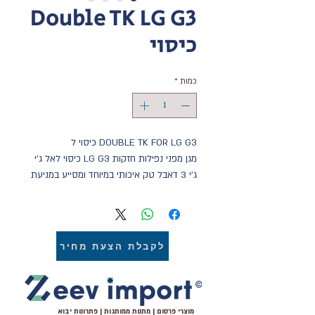
Double TK LG G3
כיסוי
כמות
*
DOUBLE TK FOR LG G3 כיסוי ל
מגן מפני נפילות חזקות LG G3 כיסוי לאל ג'י 
ג'י 3 דאבל טק איכותי במיוחד ומסייע במניעת 
שברים במסך. כיסוי לאל ג'י ג'י 3 דאבל טק 
מגן על המכשיר בצורה מיטבית,בעל שכבת 
גומי קשיחה פנימית ושכבת פלסטיק חיצונית, 
מתאים בדיוק לכפתורי המכשיר מגיע במגוון 
לקבלת הצעת מחיר
צבעים
מוצרי פרסום | מתנות ממותגות | פתרונות יבוא