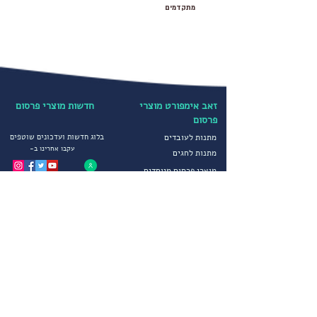
מתקדמים
זאב אימפורט מוצרי
חדשות מוצרי פרסום
פרסום
מתנות לעובדים
בלוג חדשות ועדכונים שוטפים
עקבו אחרינו ב-
מתנות לחגים
מוצרי פרסום מיוחדים
קטגוריות נבחרות
הדפסה על חולצות
יבוא ושיווק מוצרי פרסום
הדפסה על כובעים
מטריות ממותגות
מדיניות פרטיות
סופטשלים ומעילים
תקנון חברה
גרביים ממותגים
הצהרת נגישות
מוצרי פרסום לחורף
שירותים נוספים
מוצרי פרסום וקידום מכירות
צור קשר
הפקות דפוס מיוחדות
פתרונות יבוא מתקדמים
שירות לקוחות
אודותינו
בימים א-ה 09:00-17:00