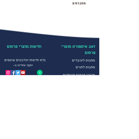
מתקדמים
זאב אימפורט מוצרי
חדשות מוצרי פרסום
פרסום
מתנות לעובדים
בלוג חדשות ועדכונים שוטפים
עקבו אחרינו ב-
מתנות לחגים
מוצרי פרסום מיוחדים
קטגוריות נבחרות
הדפסה על חולצות
יבוא ושיווק מוצרי פרסום
הדפסה על כובעים
מטריות ממותגות
מדיניות פרטיות
סופטשלים ומעילים
תקנון חברה
גרביים ממותגים
הצהרת נגישות
מוצרי פרסום לחורף
שירותים נוספים
מוצרי פרסום וקידום מכירות
צור קשר
הפקות דפוס מיוחדות
פתרונות יבוא מתקדמים
שירות לקוחות
אודותינו
בימים א-ה 09:00-17:00