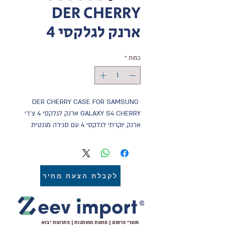
DER CHERRY
ארנק לגלקסי 4
כמות
*
DER CHERRY CASE FOR SAMSUNG 
GALAXY S4 CHERRY ארנק לגלקסי 4 צ'רי 
ארנק יוקרתי לגלקסי 4 עם סגירה מגנטית 
כפולה בצורת דובדבנים כיסוי פנימי סיליקון 
קשיח איכותי, בחלק החיצוני ארנק מעור 
פוליאוריטן איכותי ועמיד לאורך זמן. ארנק 
לגלקסי 4 צ'רי במגוון צבעים מבית דר 
לקבלת הצעת מחיר
העולמית
מוצרי פרסום | מתנות ממותגות | פתרונות יבוא