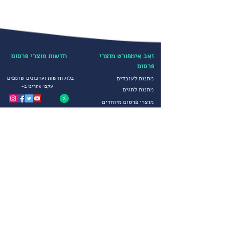
זאב אימפורט מוצרי
חדשות מוצרי פרסום
פרסום
מתנות לעובדים
בלוג חדשות ועדכונים שוטפים
עקבו אחרינו ב-
מתנות לחגים
מוצרי פרסום מיוחדים
קטגוריות נבחרות
הדפסה על חולצות
יבוא ושיווק מוצרי פרסום
הדפסה על כובעים
מטריות ממותגות
מדיניות פרטיות
סופטשלים ומעילים
תקנון חברה
גרביים ממותגים
הצהרת נגישות
מוצרי פרסום לחורף
שירותים נוספים
מוצרי פרסום וקידום מכירות
צור קשר
הפקות דפוס מיוחדות
פתרונות יבוא מתקדמים
שירות לקוחות
אודותינו
בימים א-ה 09:00-17:00
דרכים ליצירת קשר
אודות זאב אימפורט
משרדי החברה :
09-8334454
קטלוג מוצרי פרסום וקידום