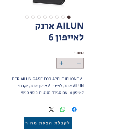
AILUN ארנק
לאייפון 6
כמות
*
DER AILUN CASE FOR APPLE IPHONE 6 
AILUN ארנק לאייפון 6 איילון ארנק יוקרתי 
לאייפון 6  עם סגירה מגנטית כיסוי פנימי 
סיליקון קשיח איכותי, בחלק החיצוני ארנק 
מעור פוליאוריטן איכותי ועמיד לאורך זמן. 
ארנק לאייפון 6  איילון במגוון צבעים מבית דר 
העולמית
לקבלת הצעת מחיר