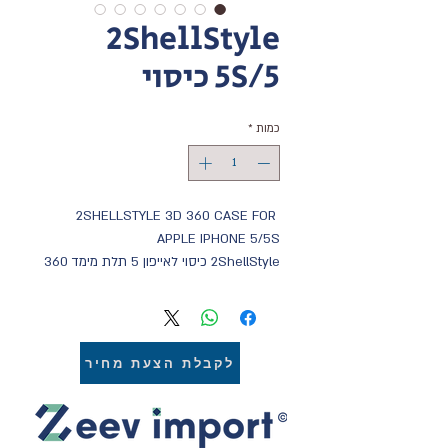
2ShellStyle
5S/5 כיסוי
כמות
*
2SHELLSTYLE 3D 360 CASE FOR 
APPLE IPHONE 5/5S 
2ShellStyle כיסוי לאייפון 5 תלת מימד 360 
מעלות חיות
הכיסוי הנמכר ביותר ב-2015, איכותי,חזק 
ועמיד לאורך זמן
כיסוי הבנוי משכבת הגנה מיוחדת 360 מעלות 
לקבלת הצעת מחיר
המסייעת במניעת נזקי נפילות ושברים 
במכשיר. מגוון ענק של דוגמאות מעל 50 
דגמים- אפשרות להזמנת דוגמאות אישיות
הכיסוי הנמכר בעולם - לא מדבקה לא חיקוי 