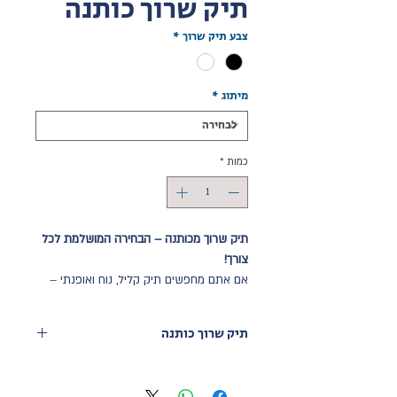
תיק שרוך כותנה
צבע תיק שרוך
*
מיתוג
*
כמות
*
תיק שרוך מכותנה – הבחירה המושלמת לכל
צורך!
אם אתם מחפשים תיק קליל, נוח ואופנתי –
תיק השרוך מבד כותנה הוא בדיוק מה שאתם
צריכים! בואו לגלות את היתרונות של תיק
תיק שרוך כותנה
השרוך הזה, שילווה אתכם בכל מקום ובכל
זמן.
תיק שרוך כותנה
עיצוב ופונקציונליות
: עשוי מבד כותנה איכותי,
מידות המוצר:
43X38 ס"מ