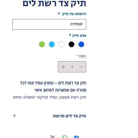
תיק צד רשת לים
הדפסה על תיק
*
צבע תיק
*
כמות
*
תיק צד רשת לים – פתרון עמיד ונוח לכל
מטרה עם אפשרות למיתוג אישי
תיק רשת מעוצב, עמיד ופרקטי המשלב נוחות
ונגישות מירבית. מושלם לקניות, חוף הים,
כנסים ושימוש יומיומי. עם אפשרות למיתוג
תיק צד לים מרשת
אישי, הוא מתאים במיוחד כמתנה ממותגת
עבור חברות, עסקים ווועדי עובדים.
תכונות עיקריות תיק צד לקניות וכנסים:
מאפיינים עיקריים
:
כיס קדמי