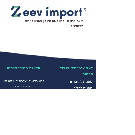
גרפיקה של הלקוח
חריץ לעט כן\לא לפי בחירה
מיתוג מלא של כל פאה מפאות הקוביה
מוצרי פרסום | מתנות ממותגות | פתרונות יבוא
מתקדמים
זאב אימפורט מוצרי
חדשות מוצרי פרסום
פרסום
מתנות לעובדים
בלוג חדשות ועדכונים שוטפים
עקבו אחרינו ב-
מתנות לחגים
מוצרי פרסום מיוחדים
קטגוריות נבחרות
הדפסה על חולצות
יבוא ושיווק מוצרי פרסום
הדפסה על כובעים
מטריות ממותגות
מדיניות פרטיות
סופטשלים ומעילים
תקנון חברה
גרביים ממותגים
הצהרת נגישות
מוצרי פרסום לחורף
שירותים נוספים