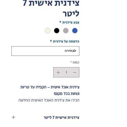
צידנית אישית 7
ליטר
צבע צידנית
*
הדפסה על צידנית
*
כמות
*
צידנית אוכל אישית – הקפידו על טריות
ונוחות בכל מקום!
הכירו את צידנית האוכל האישית החדשה
בנפח 7 ליטר, המציעה נוחות מקסימלית
ויכולת אחסון מוגברת. עם שתי ידיות אחיזה
צידנית אישית 7 ליטר
נוחות, כיס קדמי לאחסון נוסף וכיס פנימי
לארגון מושלם של המזון שלכם, זו הצידנית