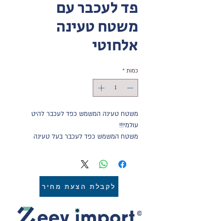
פד לעכבר עם
משטח טעינה
אלחוטי
כמות
*
משטח טעינה המשמש כפד לעכבר להיט
עולמי!!!
משטח המשמש כפד לעכבר בעל טעינה
אלחוטית מהירה המתאימה את עצמה לסוג
המכשיר. כמו כן המשטח מצויד בשבב חכם IC
המזהה טעינת יתר ובמקרים כאלה לא
מאפשר טעינה מעבר המותר למכשיר.
לקבלת הצעת מחיר
חיבור מהיר למחשב הנייח או הנייד ב-2 צעדים
פשוטים
ניתן למתג את המשטח בכל מיתוג או לוגו