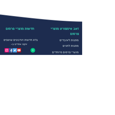
זאב אימפורט מוצרי
חדשות מוצרי פרסום
פרסום
מתנות לעובדים
בלוג חדשות ועדכונים שוטפים
עקבו אחרינו ב-
מתנות לחגים
מוצרי פרסום מיוחדים
קטגוריות נבחרות
הדפסה על חולצות
יבוא ושיווק מוצרי פרסום
הדפסה על כובעים
מטריות ממותגות
מדיניות פרטיות
סופטשלים ומעילים
תקנון חברה
גרביים ממותגים
הצהרת נגישות
מוצרי פרסום לחורף
שירותים נוספים
מוצרי פרסום וקידום מכירות
צור קשר
הפקות דפוס מיוחדות
פתרונות יבוא מתקדמים
שירות לקוחות
אודותינו
בימים א-ה 09:00-17:00
דרכים ליצירת קשר
אודות זאב אימפורט
משרדי החברה :
09-8334454
קטלוג מוצרי פרסום וקידום