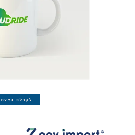
יכותי
די הספל
לקבלת הצעת 