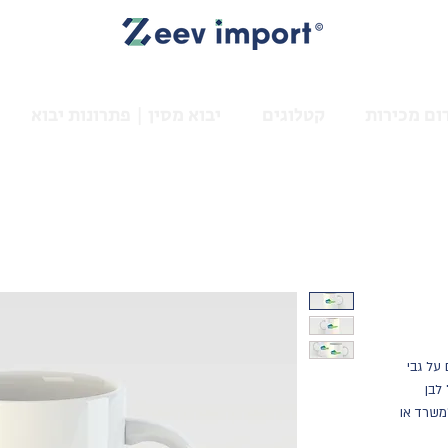
ום מכירות
קטלוגים
יבוא מסין | פתרונות יבוא
על גבי
לבן
משרד או
ב, זוהי