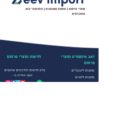
המניפות איכותיות יותר,חזקות יותר ואיכות
מוצרי פרסום | מתנות ממותגות | פתרונות יבוא
ההדפסה שלהם גבוה יותר.
מתקדמים
מניפות ממותגות מתאימות לשלל מוצרי קידום
מכירות כגון הפקות דפוס מיוחדות לאירועי
חברה, שיווק, פרסום,חלוקת מתנות לכנסים,
מניפות ממותגות לקיץ ועוד.
זאב אימפורט מוצרי
חדשות מוצרי פרסום
פרסום
מתנות לעובדים
בלוג חדשות ועדכונים שוטפים
עקבו אחרינו ב-
מתנות לחגים
מוצרי פרסום מיוחדים
קטגוריות נבחרות
הדפסה על חולצות
יבוא ושיווק מוצרי פרסום
הדפסה על כובעים
מטריות ממותגות
מדיניות פרטיות
סופטשלים ומעילים
תקנון חברה
גרביים ממותגים
הצהרת נגישות
מוצרי פרסום לחורף
שירותים נוספים
מוצרי פרסום וקידום מכירות
צור קשר
הפקות דפוס מיוחדות