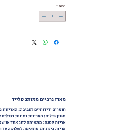
או העובדים שלכם? מארז גרביים ממותג מב
כמות
*
Socks&Co הוא הפתרון המושלם לכל מי 
לשדר יוקרה, תשומת לב לפרטים ואמירה ייח
המארזים שלנו מגיעים באריזה ממותגת לגרבי
המעוצבת בהתאמה אישית עם הלוגו או הגר
שתבחרו. כל פרט במארז מתוכנן בקפידה –
החיצוני ועד לבחירת הגרביים האיכותיים והנו
ביותר מבית המותג שלנו.
מארז גרביים בעיצוב אישי מתאים למגוון שימ
מתנה לעובדים באירועי חברה, מארז ייחודי ל
מתנה פרסומית שמשאירה רושם לאורך זמן. 
לבחור בין גרפיקה מוכנה לעיצובים מותאמים
כולל אפשרות לאריזה ייחודית שמספרת את
של המותג שלכם.
The Socks&Co משתמשת בטכנולוגיות
מארז גרביים ממותג סלייד
לאריגה על גרביים ושמה דגש יוצא דופן של 
לפרטים כאשר מדובר באיכות בלתי מתפש
חומרים ידידותיים לסביבה: האריזות מ
שלמארזים ממותגים המבטיחים איכות ועמיד
מגוון גדלים: האריזות זמינות בגדלים 
מראה מעורר השראה. כל מארז גרביים ממות
אריזה קטנה: מתאימה לזוג אחד או שניים, בגודל
למתנה שמרגשת ומשדרגת כל אירוע.
אריזה בינונית: מתאימה לשלושה עד חמישה זוג