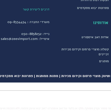
פתרונות יבוא מתקדמים
דרכים ליצירת קשר
אודותינו
משרדי החברה :
09-8334454
נייד:
050-8858252
אודות זאב אימפורט
אימייל:
sales@zeevimport.com
קטלוג מוצרי פרסום וקידום מכירות
זכיינים
מותגים
שיווק מוצרי פרסום וקידום מכירות | מתנות ממותגות | פתרונות יבוא מתקדמים
ני מסחר וקניין משותף, חלקי או בלעדי של זאב אימפורט \ זאב יבוא שיווק והפצה, ללא הסכמה ואיש