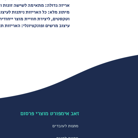
אריזה גדולה: מתאימה לשישה זוגות ומעלה, בגוד
זה הזמן להתפרע בדימיון עם העיצוב של המ
מיתוג מלא: כל האריזות ניתנות לעיצו
שלכם! הזמינו עכשיו מארז גרביים ממותג בע
וטקסטים, ליצירת חוויית מוצר ייחודית
אישי, ותנו ללקוחות ולעובדים שלכם מתנה
עיצוב מרשים ופונקציונלי: האריזות תו
חותם.
זאב אימפורט מוצרי פרסום
מתנות לעובדים