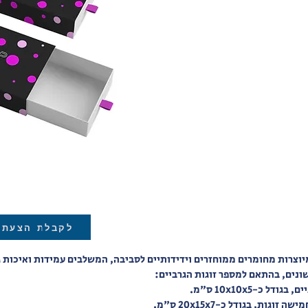
ית
שרוצה
ודית.
ים,
פיקה
 מהעיצוב
חים
ושים:
כנסים, או
תוכלו
 אישית,
 הסיפור
 מתקדמות
לקבלת הצעת 
ירידה
רת
יוצרות מחומרים ממוחזרים וידידותיים לסביבה, המשלבים עמידות ואיכות 
ות, לצד
שונים, בהתאם למספר זוגות הגרביים:
ג הופך
 כ-10x10x5 ס"מ.
ות, בגודל כ-20x15x7 ס"מ.