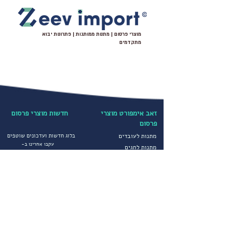
משקל: 125 גרם
ניתן להדפיס לוגו על גבי הכוס
מוצרי פרסום | מתנות ממותגות | פתרונות יבוא
מתקדמים
זאב אימפורט מוצרי
חדשות מוצרי פרסום
פרסום
מתנות לעובדים
בלוג חדשות ועדכונים שוטפים
עקבו אחרינו ב-
מתנות לחגים
מוצרי פרסום מיוחדים
קטגוריות נבחרות
הדפסה על חולצות
יבוא ושיווק מוצרי פרסום
הדפסה על כובעים
מטריות ממותגות
מדיניות פרטיות
סופטשלים ומעילים
תקנון חברה
גרביים ממותגים
הצהרת נגישות
מוצרי פרסום לחורף
שירותים נוספים