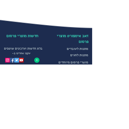
כוסות 8OZ לשתיה חמה, כוסות 16OZ ג'מבו
לשתייה חמה וכוסות אספרסו ממותגות
לשתיה חמה. כמו כן ניתן להוסיף מכסים
לכוסות.
הכוסות שלנו איכותיות ולא דולפות או עשויות
מנייר שאינו מותאם לכך ונעשות בתהליך
זאב אימפורט מוצרי
חדשות מוצרי פרסום
פרסום
אוטומטי במכונות מקצועיות.
מתנות לעובדים
בלוג חדשות ועדכונים שוטפים
עקבו אחרינו ב-
מתנות לחגים
מוצרי פרסום מיוחדים
קטגוריות נבחרות
הדפסה על חולצות
יבוא ושיווק מוצרי פרסום
הדפסה על כובעים
מטריות ממותגות
מדיניות פרטיות
סופטשלים ומעילים
תקנון חברה
גרביים ממותגים
הצהרת נגישות
מוצרי פרסום לחורף
שירותים נוספים
מוצרי פרסום וקידום מכירות
צור קשר
הפקות דפוס מיוחדות
פתרונות יבוא מתקדמים
שירות לקוחות
אודותינו
בימים א-ה 09:00-17:00
דרכים ליצירת קשר
אודות זאב אימפורט
משרדי החברה :
09-8334454