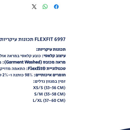
FLEXFIT 6997 תכונות עיקריות כובע בייסבול
תכונות עיקריות:
עיצוב קלאסי
: כובע קלאסי במראה אולד
מראה מכובס (Garment Washed)
: מ
טכנולוגיית ®Flexfit
: התאמה מדויקת
חומרים איכותיים
: 98% כותנה ו-2% ספנדקס לנוחות ולגמישות.
זמין במגוון גדלים:
(XS/S (53-56 CM
(S/M (55-58 CM
L/XL (57-60 CM)