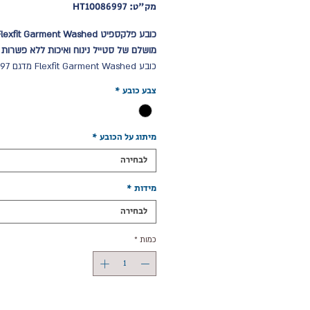
מק"ט: HT10086997
מושלם של סטייל נינוח ואיכות ללא פשרות
כובע arment Washed
מתאפיין בעיצוב קלאסי עם מראה שטוף ורגו
צבע כובע
*
המעניק לו אופי ייחודי ונינוח. הוא מתאים למג
של שימושים – מעבודה יומיומית ועד פעילויו
עם התאמה מדויקת ונוחות מרבית בזכות טכנ
מיתוג על הכובע
*
®Flexfit. מגיע בשלושה גדלי
לבחירה
S/M (55-58 CM) L/XL (57-60 CM)
מוצר פרסום אידיאלי
המשלב שטח פרסום ב
מידות
*
בחזית, המותאם למיתוג אישי שמדגיש את 
העסק שלכם. מתנה מושלמת לעובדים וללק
לבחירה
כאחד. כובע ent Washed
כמות
*
הבחירה המושלמת למי שמחפש כובע עם סט
ייחודי ונוחות שמשתלבת עם מיתוג איכותי ש
רושם מתמשך.