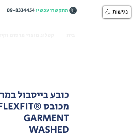
התקשרו עכשיו
09-8334454
נגישות
בית
קטלוג מוצרי פרסום וקיד
כובע בייסבול במר
מכובס FLEXFIT®
GARMENT
WASHED