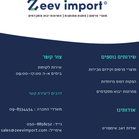
מוצרי פרסום | מתנות ממותגות | פתרונות יבוא מתקדמים
שירותים נוספים
צור קשר
שירות לקוחות
מוצרי פרסום וקידום מכירות
בימים א-ה 09:00-17:00
הפקות דפוס מיוחדות
פתרונות יבוא מתקדמים
דרכים ליצירת קשר
אודותינו
משרדי החברה :
09-8334454
נייד:
050-8858252
אודות זאב אימפורט
אימייל:
sales@zeevimport.com