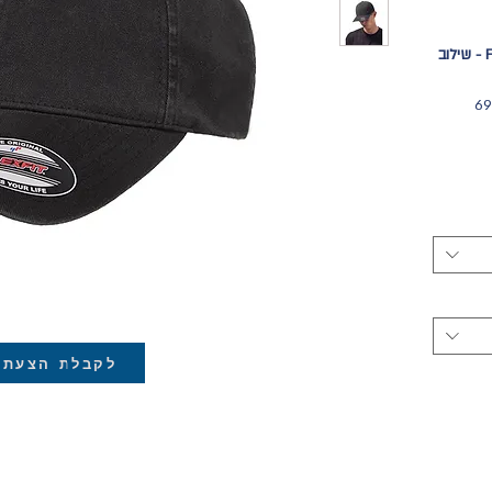
כובע פלקספיט Flexfit Garment Washed - שילוב
Flexfit G מדגם 6997
ע,
וון רחב
ת פנאי,
ולוגיית
ם: XS/S (53-56 CM)
ולט
הערך של
וחות
Flexfit Garm הוא
לקבלת הצעת 
ייל
ישאיר