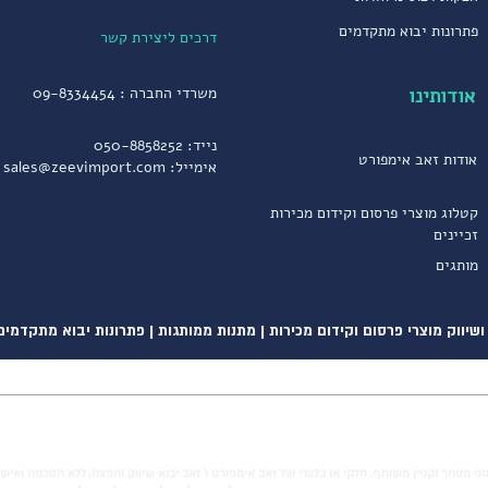
פתרונות יבוא מתקדמים
דרכים ליצירת קשר
אודותינו
משרדי החברה :
09-8334454
נייד:
050-8858252
אודות זאב אימפורט
אימייל:
sales@zeevimport.com
קטלוג מוצרי פרסום וקידום מכירות
זכיינים
מותגים
שיווק מוצרי פרסום וקידום מכירות | מתנות ממותגות | פתרונות יבוא מתקדמים
ני מסחר וקניין משותף, חלקי או בלעדי של זאב אימפורט \ זאב יבוא שיווק והפצה, ללא הסכמה ואיש