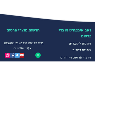
זאב אימפורט מוצרי
חדשות מוצרי פרסום
פרסום
מתנות לעובדים
בלוג חדשות ועדכונים שוטפים
עקבו אחרינו ב-
מתנות לחגים
מוצרי פרסום מיוחדים
קטגוריות נבחרות
הדפסה על חולצות
יבוא ושיווק מוצרי פרסום
הדפסה על כובעים
מטריות ממותגות
מדיניות פרטיות
סופטשלים ומעילים
תקנון חברה
גרביים ממותגים
הצהרת נגישות
מוצרי פרסום לחורף
שירותים נוספים
מוצרי פרסום וקידום מכירות
צור קשר
הפקות דפוס מיוחדות
פתרונות יבוא מתקדמים
שירות לקוחות
אודותינו
בימים א-ה 09:00-17:00
דרכים ליצירת קשר
אודות זאב אימפורט
משרדי החברה :
09-8334454
קטלוג מוצרי פרסום וקידום
מכירות
נייד:
050-8858252