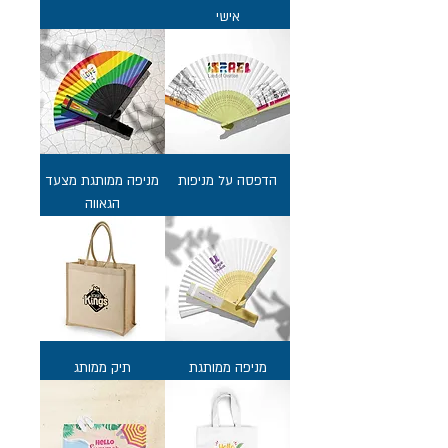
אישי
הדפסה על מניפות
מניפה ממותגת מצעד
הגאווה
מניפה ממותגת
תיק ממותג