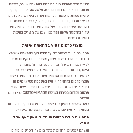
אישית החל ממגבות חוף ממותגות בהתאמה אישית,
בנדנות
ממותגות
ובאף השרדות בהדפסה מלאה אול אובר, בקבוקי
שתייה ממותגים, כוסות ממותגות ועד לכובעי רשת איכותיים
לקיץ,
לונגים עגולים במיתוג צבעוני מלא,
כפכפים ממותגים
בהדפסה אישית ובעיצוב אול אובר, תיקי חוף ממותגים, תיקי
שרוך בהדפסה מלאה ועוד מגוון ענק של מוצרים באיכות
בוטיק ופרימיום.
מוצרי פרסום לקיץ בהתאמה אישית
מחפשים מוצרי פרסום לקיץ?
מגבת חוף בהתאמה אישית?
חברתנו מתמחה בייצור ושיווק מוצרי פרסום וקידום מכירות
לקיץ למגוון רחב של חברות ועסקים החל מחברות
הייטק,חברות תוכנה וחברות סטארטאפ, מוצרי פרסום
לכנסים בקיץ,מוסדות וארגונים ועוד. אנחנו מתמחים בייצור
מוצרי פרסום בהתאמה אישית באספקה ממלאי קיים או
ביבוא אישי באיכות הגבוהה בישראל ובדגש על
ייצור מוצרי
פרסום וקידום מכירות בשיטת CUSTOM MADE
לפי דרישת
הלקוח.
לזאב אימפורט ניסיון רב בייצור מוצרי פרסום וקידום מכירות
בהתאמה אישית עם מיטב החברות המובילות בישראל.
מחפשים מוצרי פרסום מיוחדים שאין לאף אחד
אחר?
הגעתם למגשימי החלומות בתחום מוצרי הפרסום וקידום