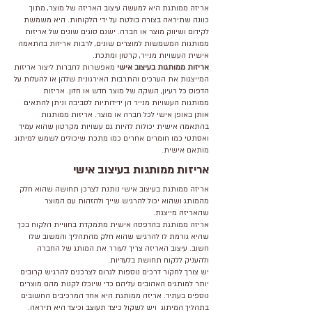
אריזה ממותגת היא למעשה עיצוב האריזה של מוצר, מתוך
כוונה שתיראה בצורה בולטת על ידי הלקוחות. היא משמשת
לקידום ושיווק מוצר או חברה. ישנם סוגים שונים של אריזות
ממותגות המשמשות למוצרים שונים, לרבות אריזות בהתאמה
אישית העשויות מנייר, קרטון ומתכת.
אריזות ממותגות בעיצוב אישי
מאפשרות לחברות ליצור אריזות
המייצגות את הערכים והתרבות האירגונית שלהן או להעלות על
הדפוס כל רעיון, השקה של מוצר חדש או חזון. אריזות
ממותגות העשויות מנייר הן ידידותיות לסביבה וניתן להתאים
אותן באופן אישי לכל חברה או מוצר. אריזות ממותגות
בהתאמה אישית יכולות להיות גם עשויות מקרטון שהוא עמיד
ואסתטי כמו חומרים אחרים כמו מתכת שיכולים לשמש למיתוג
מותאם אישית.
אריזות ממותגות בעיצוב אישי
אריזה ממותגת בעיצוב אישי נותנת לצרכן תחושה שהוא חלק
מהמותג ושהוא יכול להרגיש שייך ולהזהות עם המוצר
שהאריזה מייצגת.
אריזה ממותגת בהדפסה אישית מתמקדת בחוויית הלקוח בכך
שהיא גורמת לו להרגיש שהוא חלק מהתהליך והמשוב שלו
חשוב. עיצוב האריזה צריך לעורר את המותג של החברה
ולהעניק ללקוח תחושת בלעדיות.
יש צורך לחקור דרכים נוספות לגרום לצרכנים להרגיש קרובים
יותר למותגים האהובים עליהם כדי שיוכלו לקנות מהם מוצרים
נוספים בעתיד. אריזה ממותגת היא אחד המרכיבים החשובים
בתהליך המיתוג ויש לשקול כיצד תעוצב וכיצד היא תיראה.