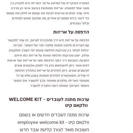
המטרה העיקרית של המיתוג על גבי האריזה היא להבחין בין
מוצר אחד למשנהו. אריזות ממותגות בעיצוב אישי הן מרכיב
חיוני עבור מותגים שרוצים לבנות את עצמם או לחזק את עצמם
כדי ליצור בידול ממוצרים אחרים, מה שהופך אותם למזוהים
ובלתי נשכחים.
הדפסה על אריזות
הדפסה על אריזות היא דרך מהפכנית לשיווק. זה עוזר לתקשר
עם הצרכנים ולהציג תמונה מלאה יותר של המוצר. חברות
יכולות לבחור בין טכניקות הדפסה שונות לפי הצורך והתקציב
שלהן. ישנן טכניקות הדפסה שונות על אריזות כמו חיתוך,
הטבעה, הטבעת נייר כסף, הדפסת משי על אריזות ועוד שיטות
דפוס אשר ניתן להשתמש בהן כדי לספק אפקטים שונים
לעיצובים שונים. ניתן להדפיס על אריזות בתהליך הדפסה
דו-צדדית, המאפשרת להדפיס תמונות בצבע מלא על כל
משטחי האריזה, מלפנים ומאחור ובכך להעשיר את המוצר
והמסר השיווקי שאותו רוצה החברה להעביר.
WELCOME KIT ערכות מתנה לעובדים -
וולקאם קיט
ערכות מתנה לעובדים חדשים או בשמם
וולקאם קיט - employee welcome kit
חשובות מאוד לצורך קליטת עובד חדש