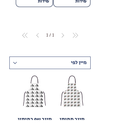
1
/
1
סינר ממותג
סינר שף במיתוג
בהדפסה מלאה
אישי