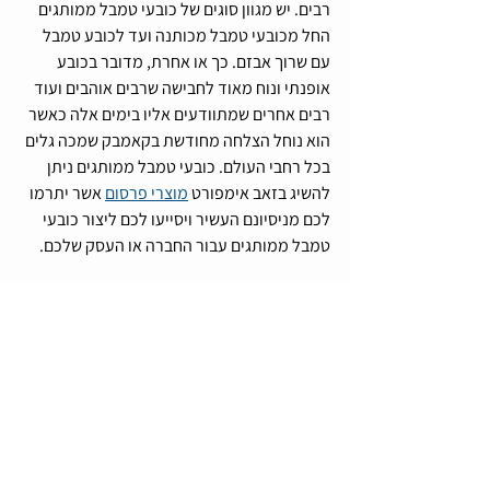
רבים. יש מגוון סוגים של כובעי טמבל ממותגים 
החל מכובעי טמבל מכותנה ועד לכובע טמבל 
עם שרוך אבזם. כך או אחרת, מדובר בכובע 
אופנתי ונוח מאוד לחבישה שרבים אוהבים ועוד 
רבים אחרים שמתוודעים אליו בימים אלה כאשר 
הוא נוחל הצלחה מחודשת בקאמבק שמכה גלים 
בכל רחבי העולם. כובעי טמבל ממותגים ניתן 
להשיג בזאב אימפורט 
מוצרי פרסום
 אשר יתרמו 
לכם מניסיונם העשיר ויסייעו לכם ליצור כובעי 
טמבל ממותגים עבור החברה או העסק שלכם.
תיוגים:
מוצרי פרסום
הדפסה על כובעים
מוצרי פרסום לקיץ
כובעים ממותגים
כובע טמבל
כובע טמבל ממותג
הדפסה על כובע טמבל
מוצרי פרסום כובעים
כובע טמבל עם רקמה
כובע טמבל עם פאטצ'
מוצרי פרסום ומתנות ממותגות
חדשות וטרנדים במוצרי פרסום