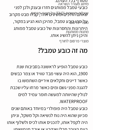
מטורף בכל העולם. 
מיתוג מעורר השראה
כובעי טמבל ממותגים חזרו ובענק ולכן לפני 
שאלות ותשובות (FAQ) על מוצרי פרסום
שאתם הולכים ומשיגים אחד, קבלו מבט מקרוב 
על מהו כובע טמבל, מהיכן הוא הגיע במקור,  
מוצרי פרסום
היתרונות והחסרונות של כובע טמבל ממותג 
מתנות ממותגות
והיכן ניתן להשיג אותו.
מוצרי פרסום לחורף
מה זה כובע טמבל?
כובע טמבל הופיע לראשונה בסביבות שנת 
1900, הוא היה עשוי מבד טוויד או צמר כבשים 
כאשר דייגים וחקלאים איריים השתמשו בו 
להגנה מפני גשם ומים כאשר מרחו עליו שכבת 
לנולין שהיוותה למעשה חומר עמיד למים 
WATERPROOF. 
כובע טמבל היה פופולרי במיוחד באותם שנים 
מכיוון שהוא היה נוח לנשיאה וקל משקל, וניתן 
היה לקפל אותו, להכניס אותו לכיס ולשלוף אותו 
בעת הצורך מבלי שנקרע או איבד מגמישותו. 