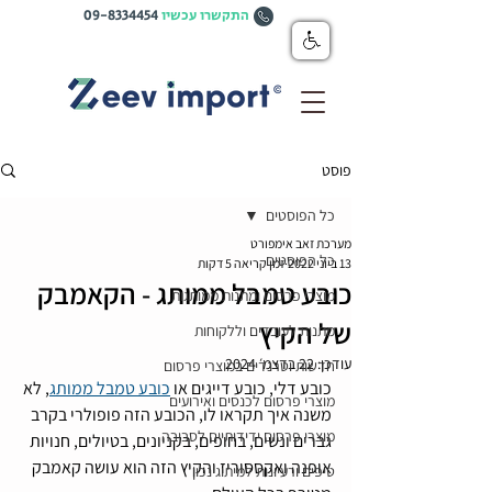
התקשרו עכשיו
09-8334454
פוסט
כל הפוסטים
מערכת זאב אימפורט
כל הפוסטים
13 ביוני 2022
זמן קריאה 5 דקות
כובע טמבל ממותג - הקאמבק
מוצרי פרסום ומתנות ממותגות
של הקיץ
מתנות לעובדים וללקוחות
עודכן:
22 בדצמ׳ 2024
חדשות וטרנדים במוצרי פרסום
כובע דלי, כובע דייגים או 
כובע טמבל ממותג
, לא 
מוצרי פרסום לכנסים ואירועים
משנה איך תקראו לו, הכובע הזה פופולרי בקרב 
מוצרי פרסום ידידותיים לסביבה
גברים ונשים, בחופים, בקניונים, בטיולים, חנויות 
אופנה ואקססוריז והקיץ הזה הוא עושה קאמבק 
טיפים ורעיונות למיתוג נכון