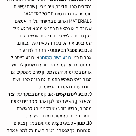
נהדרים מפני חדירת מים מכיוון שהם עשויים 
חומרים שנוגדים מים WATERPROOF 
MATERIALS ואהובים במיוחד על ידי אנשים 
שעובדים או נמצאים בתנאי מזג אוויר גשומים 
כגון גננים, גולשי גלים, דייגים ואנשי ביטחון 
שמוצאים את הכובע הזה כאידיאלי עבורם.
8. כובע טמבל רב עונתי - 
 בניגוד לכובעים 
אחרים כמו 
כובע רשת ממותג
 או כובע בייסבול 
ממותג, כובעי טמבל הם כובעים שניתן לחבוש 
אותם בכל ימות השנה מכיוון שהם מספקים גם 
הגנה בימי השמש החמים וגם הגנה מפני גשם 
ורוח בעונות הקרות והגשומות.
9. כובע לימים קשים - 
אם קמתם בבוקר על הצד 
הלא נכון, השיער מבולגן ואתם ממהרים לצאת 
מהבית, חבשו כובע טמבל ממותג לראשכם 
וחסכו זמן והתעסקות בסידור השיער.
10. מגוון - 
כובעי בקאט מגיעים במגוון צבעים 
וסגנונות, כך שאנחנו בטוחים שתוכל למצוא אחד 