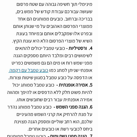
מינימלי תוך חשיפה גבוהה עם שטח פרסום 
שעושה עבורכם עבודת קודש של ממש בים, 
בבריכה וברחוב. כובעים ממותגים הם אחד 
ממוצרי הפרסום האהובים על מי שנותן אותם 
ובפרט אלו שמקבלים אותם ובמיוחד בעונת 
השיא של מוצרי הפרסום הלא היא עונת הקיץ.
4.  ורסטיליות - 
כובעי טמבל יכולים להתאים 
לשימושים רבים ומלבד היותם מספקים הגנה 
מפני שמש רוח או מים הם גם משמשים כפריט 
אופנתי שניתן למתג כמו 
כובע טמבל עם רקמה 
או הדפסה על כובע טמבל במגוון שיטות וצורות.
5. אמירה אופנתית - 
 כובע טמבל ממותג יכול 
להיות פשוט חלק ללא הדפסים או להיפך ומהווה 
אמירה אופנתית עבור רבים שחובשים אותו.
6. הגנה מפני השמש - 
 כובע טמבל ממותג נהדר 
על מנת להרחיק את קרני השמש מהעיניים 
שלכם, הוא רחב שוליים ומספק הגנה מצוינת 
ביחס לכובעי רשת או כובעים אחרים.
7.  הגנה מפני גשם ומים - 
 כובעי טמבל ממותגים 