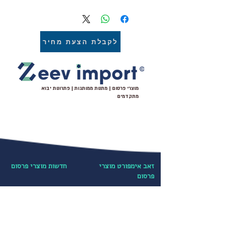
כוס שתיה שקופה איכותית במיוחד
עם קש שתיה תואם
נפח 400 מ"ל
מגיע בצבעים: לבן/אפור
לקבלת הצעת מחיר
ניתן להדפיס ע"ג הכוס ממגוון
אפשרויות הדפוס
מוצרי פרסום | מתנות ממותגות | פתרונות יבוא
מתקדמים
זאב אימפורט מוצרי
חדשות מוצרי פרסום
פרסום
מתנות לעובדים
בלוג חדשות ועדכונים שוטפים
עקבו אחרינו ב-
מתנות לחגים
מוצרי פרסום מיוחדים
קטגוריות נבחרות
הדפסה על חולצות