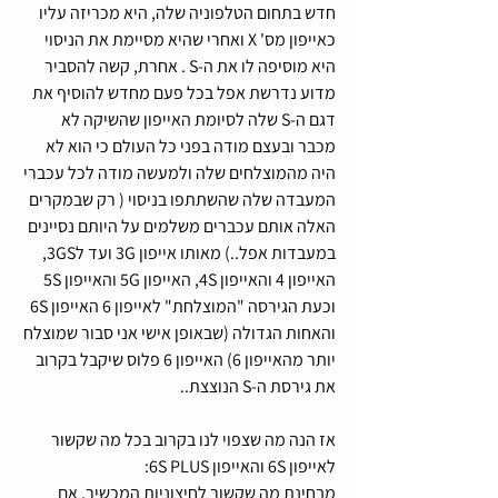
חדש בתחום הטלפוניה שלה, היא מכריזה עליו 
כאייפון מס' X ואחרי שהיא מסיימת את הניסוי 
היא מוסיפה לו את ה-S . אחרת, קשה להסביר 
מדוע נדרשת אפל בכל פעם מחדש להוסיף את 
דגם ה-S שלה לסיומת האייפון שהשיקה לא 
מכבר ובעצם מודה בפני כל העולם כי הוא לא 
היה מהמוצלחים שלה ולמעשה מודה לכל עכברי 
המעבדה שלה שהשתתפו בניסוי ( רק שבמקרים 
האלה אותם עכברים משלמים על היותם נסיינים 
במעבדות אפל..) מאותו אייפון 3G ועד ל3GS, 
האייפון 4 והאייפון 4S, האייפון 5G והאייפון 5S 
וכעת הגירסה "המוצלחת" לאייפון 6 האייפון 6S 
והאחות הגדולה (שבאופן אישי אני סבור שמוצלח 
יותר מהאייפון 6) האייפון 6 פלוס שיקבל בקרוב 
את גירסת ה-S הנוצצת.. 
אז הנה מה שצפוי לנו בקרוב בכל מה שקשור 
לאייפון 6S והאייפון 6S PLUS: 
מבחינת מה שקשור לחיצוניות המכשיר, אם 