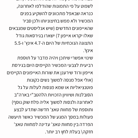
לשפוט על פי התמונות שהודלפו לאחרונה, 
כנראה שבאפל מתכוונים להשקיע בפנים 
המכשיר ולא ממש בחיצוניותו ולכן סביר 
שהאייפונים החדשים (שיש אנליסטים שמנבאים 
שאלו יקראו אייפון 7) ישארו בגירסאות גודל 
התצוגה הנוכחיות של היום ה-4.7 אינץ' ו-5.5 
אינץ'. 
שינוי אפשרי שיתכן ויהיה מדבר על תוספת 
רביעית לצבעי המכשיר הקיימים היום בגירסת 
אייפון ורוד שירענן את שורות האייפונים הקיימים 
(אולי אפל מנסה למשוך נשים כקונות 
פוטנציאליות או שמא מנסות לעלות על גל 
הסובלנות ושיוויון הזכויות הלהטב"י בארה"ב 
לאחרונה ולנסות למשוך אליה פלח שוק נוסף) 
ותוספת של מחוות טאצ' חדשה שתדע לבצע 
פעולות במסך המגע של המכשיר כאשר תיעשה 
הפרדה בין מחוות טאצ' עדינה למחוות טאצ' 
חזקה\ בעלת לחץ רב יותר. 