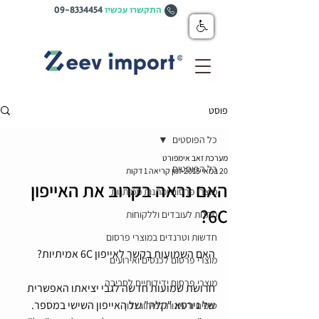
התקשרו עכשיו
09-8334454
פוסט
כל הפוסטים
מערכת זאב אימפורט
כל הפוסטים
20 במאי 2015
זמן קריאה 1 דקות
האם נראה בקרוב את האייפון
מוצרי פרסום ומתנות ממותגות
6C?
מתנות לעובדים וללקוחות
חדשות וטרנדים במוצרי פרסום
האם השמועות בקשר לאייפון 6C אמיתיות?
מוצרי פרסום לכנסים ואירועים
מוצרי פרסום ידידותיים לסביבה
חרושת שמועות חדשה לגבי יציאתו האפשרית 
של גירסא "קלה" של האייפון השישי במספר. 
טיפים ורעיונות למיתוג נכון