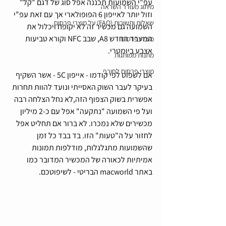
עפ"י השמועות תכננה אפל סוג של דגם "קל" 
מיתוג מעורר השראה
וזול יותר לאייפון 6 הפופולארי אך עם זאת עפ"י 
שאלות ותשובות (FAQ) על מוצרי פרסום
השמועה גם מכשיר זה לא יקופח ויכלול את 
המעבד החדש A8, שבב NFC וקורא טביעות 
מוצרי פרסום
אצבע ביומטרי.
מתנות ממותגות
מוצרי פרסום לחורף
אם לשפוט לפי קודמו - אייפון 5C - אשר השקיף 
בעיקר לעבר השוק האסייתי ונועד להוות תחרות 
אפשרית בשוק הצפוף הזה,לא נחל הצלחה רבה 
ועל פי השמועה "נתקעה" אפל עם כ-2 מיליון 
מכשירים שלא נמכרו. לא ברור אם תחליט אפל 
לחזור על ה"טעות" הזו. בד בבד כל זמן 
שהשמועות מתגלגלות, מודלפות תמונות 
אמיתיות לכאורה של המכשיר המדובר כמו 
באתר macworld הבריטי - לשיפוטכם.