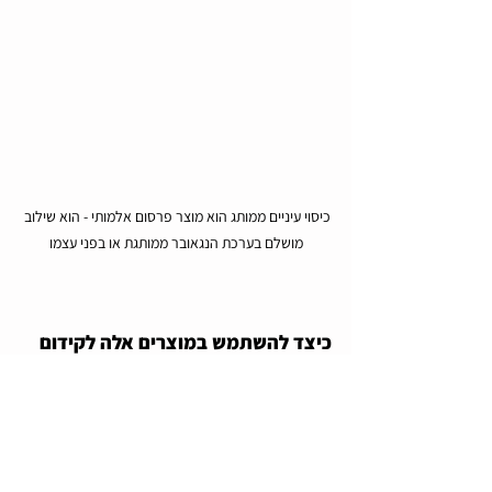
כיסוי עיניים ממותג הוא מוצר פרסום אלמותי - הוא שילוב 
מושלם בערכת הנגאובר ממותגת או בפני עצמו
כיצד להשתמש במוצרים אלה לקידום 
מכירות 
יש מגוון דרכים להשתמש ב-10 מוצרי פרסום 
בפחות מ-20 ש"ח. הנה כמה רעיונות:
1. חלקו אותם בתערוכות או בכנסים.
2. השתמש בהם כחלק מקמפיין שיווקי. למשל, 