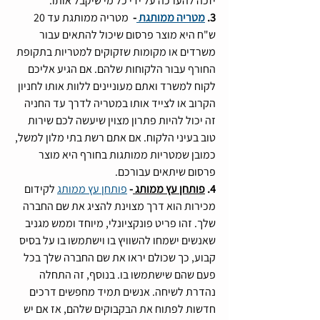
יזכה להערכה על ידי כל מי שיקבל אותו.
3. 
מטריה ממותגת 
- 
 מטריה ממותגת עד 20 
ש"ח היא מוצר פרסום שיכול להתאים עבור 
משרדים או מקומות שזקוקים למטריות בתקופת 
החורף עבור הלקוחות שלהם. אם הגיע אליכם 
לקוח למשרד ואתם מעוניינים ללוות אותו לחניון 
הקרוב או לצייד אותו במטריה לדרך עד החניה 
זה יכול להיות פתרון מצוין שיעשה לכם שירות 
טוב בעיני הלקוח. אם אתם רשת בתי מלון למשל, 
כמובן שמטריות ממותגות בחורף היא מוצר 
פרסום שיתאים עבורכם. 
4. 
פותחן עץ ממותג 
-
פותחן עץ ממותג
 לקידום 
מכירות הוא דרך מצוינת להציג את שם החברה 
שלך. זהו פריט פונקציונלי, מיוחד וממש מגניב 
שאנשים ישמחו להשוויץ בו וישתמשו בו על בסיס 
קבוע, כך שכולם יראו את שם החברה שלך בכל 
פעם שהם שישתמשו בו. בנוסף, זה התחלה 
נהדרת לשיחה. אנשים תמיד מחפשים דרכים 
חדשות לפתוח את הבקבוקים שלהם, אז אם יש 