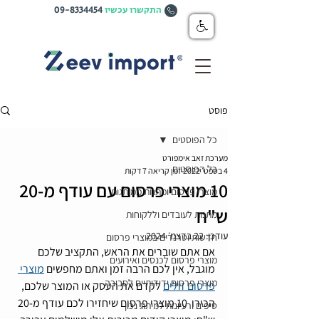
התקשרו עכשיו
09-8334454
פוסט
כל הפוסטים
מערכת זאב אימפורט
כל הפוסטים
4 בספט׳ 2022
זמן קריאה 7 דקות
10 מוצרי פרסום עם עודף מ-20
מוצרי פרסום ומתנות ממותגות
ש"ח
מתנות לעובדים וללקוחות
עודכן:
22 בדצמ׳ 2024
חדשות וטרנדים במוצרי פרסום
אם אתם שוברים את הראש, התקציב שלכם 
מוצרי פרסום לכנסים ואירועים
מוגבל, אין לכם הרבה זמן ואתם מחפשים 
מוצרי 
מוצרי פרסום ידידותיים לסביבה
פרסום זולים
 לקדם את העסק או המוצר שלכם,   
הכירו  10 מוצרי פרסום שיחזירו לכם עודף מ-20 
טיפים ורעיונות למיתוג נכון