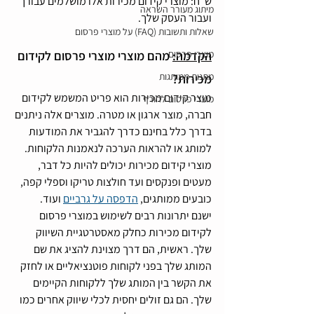
ש"ח: מוצרי קידום מכירות אלו מושלמים עבורך 
מיתוג מעורר השראה
ועבור העסק שלך.
שאלות ותשובות (FAQ) על מוצרי פרסום
הקדמה:
מוצרי פרסום
 מהם מוצרי מוצרי פרסום לקידום 
מתנות ממותגות
מכירות?
מוצר קידום מכירות הוא פריט המשמש לקידום 
מוצרי פרסום לחורף
חברה, מוצר ארגון או מטרה. מוצרים אלה ניתנים 
בדרך כלל בחינם כדרך להגביר את המודעות 
למותג או להראות הערכה לנאמנות הלקוחות. 
מוצרי קידום מכירות יכולים להיות כל דבר, 
מעטים ופנקסים ועד חולצות טריקו וספלי קפה, 
כובעים ממותגים, 
הדפסה על גרביים
 ועוד.
ישנם יתרונות רבים לשימוש במוצרי פרסום 
לקידום מכירות כחלק מאסטרטגיית השיווק 
שלך. ראשית, הם דרך מצוינת להציג את שם 
המותג שלך בפני לקוחות פוטנציאליים או לחזק 
את הקשר בין המותג שלך ללקוחות הקיימים 
שלך. הם גם זולים יחסית לכלי שיווק אחרים כמו 