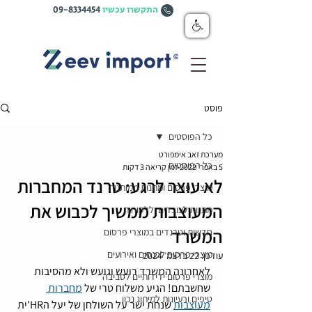
התקשרו עכשיו
09-8334454
פוסט
כל הפוסטים
מערכת זאב אימפורט
כל הפוסטים
5 באפר׳ 2022
זמן קריאה 3 דקות
לא עוצר לרגע: טרנד המחברות
מוצרי פרסום ומתנות ממותגות
המעוצבות ממשיך לכבוש את
מתנות לעובדים וללקוחות
המשרד
חדשות וטרנדים במוצרי פרסום
מוצרי פרסום לכנסים ואירועים
עודכן:
22 בדצמ׳ 2024
לאחרונה המשרד רועש וגועש ולא מהסיבות 
מוצרי פרסום ידידותיים לסביבה
שחשבתם! הגיע משלוח טרי של 
מחברות 
טיפים ורעיונות למיתוג נכון
מעוצבות
 שנחת ישר על השולחן של יעל הHR'ית 