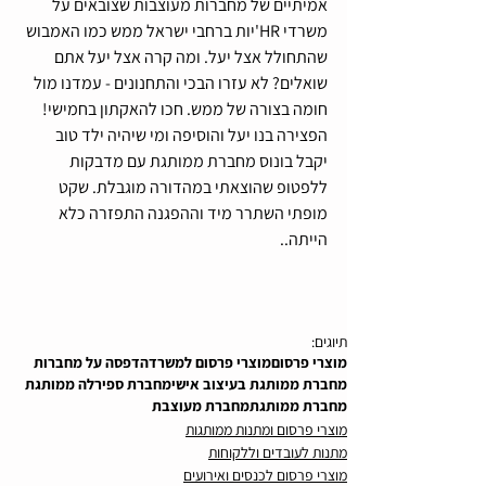
אמיתיים של מחברות מעוצבות שצובאים על 
משרדי HR'יות ברחבי ישראל ממש כמו האמבוש 
שהתחולל אצל יעל. ומה קרה אצל יעל אתם 
שואלים? לא עזרו הבכי והתחנונים - עמדנו מול 
חומה בצורה של ממש. חכו להאקתון בחמישי! 
הפצירה בנו יעל והוסיפה ומי שיהיה ילד טוב 
יקבל בונוס מחברת ממותגת עם מדבקות 
ללפטופ שהוצאתי במהדורה מוגבלת. שקט 
מופתי השתרר מיד וההפגנה התפזרה כלא 
הייתה..
תיוגים:
מוצרי פרסום
מוצרי פרסום למשרד
הדפסה על מחברות
מחברת ממותגת בעיצוב אישי
מחברת ספירלה ממותגת
מחברת ממותגת
מחברת מעוצבת
מוצרי פרסום ומתנות ממותגות
מתנות לעובדים וללקוחות
מוצרי פרסום לכנסים ואירועים