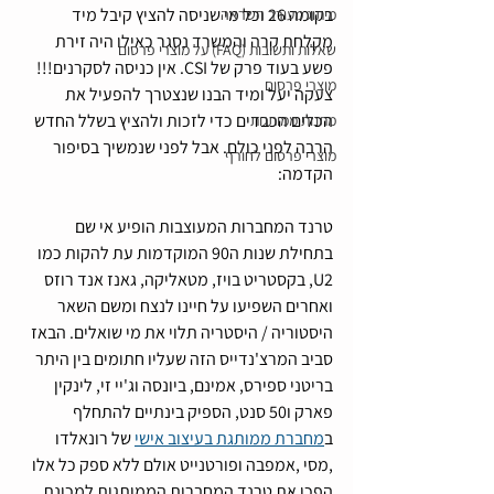
בקומה 26 וכל מי שניסה להציץ קיבל מיד 
מיתוג מעורר השראה
מקלחת קרה והמשרד נסגר כאילו היה זירת 
שאלות ותשובות (FAQ) על מוצרי פרסום
פשע בעוד פרק של CSI. אין כניסה לסקרנים!!! 
מוצרי פרסום
צעקה יעל ומיד הבנו שנצטרך להפעיל את 
הכלים הכבדים כדי לזכות ולהציץ בשלל החדש 
מתנות ממותגות
הרבה לפני כולם. אבל לפני שנמשיך בסיפור 
מוצרי פרסום לחורף
הקדמה: 
טרנד המחברות המעוצבות הופיע אי שם 
בתחילת שנות ה90 המוקדמות עת להקות כמו 
U2, בקסטריט בויז, מטאליקה, גאנז אנד רוזס 
ואחרים השפיעו על חיינו לנצח ומשם השאר 
היסטוריה / היסטריה תלוי את מי שואלים. הבאז 
סביב המרצ'נדייס הזה שעליו חתומים בין היתר 
בריטני ספירס, אמינם, ביונסה וג'יי זי, לינקין 
פארק ו50 סנט, הספיק בינתיים להתחלף 
ב
מחברת ממותגת בעיצוב אישי
 של רונאלדו 
,מסי ,אמפבה ופורטנייט אולם ללא ספק כל אלו 
הפכו את טרנד המחברות הממותגות למכונת 