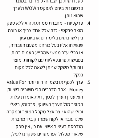
סטנדרטית כך שבהחלט מדובר במוצר 
פרסום זול ביחס לאפקט הWOW ולערך 
שהוא נותן.
פרקטיות -  מחברת ממותגת היא ללא ספק 
מוצר פרקטי - כזה שכל אחד צריך או רוצה 
בין לשרבוטים בלימודים או ביום עיון 
שנשלחו אליו בעל כורחנו מטעם העבודה, 
או ככלי עזר ממשי שמסייע פעמים רבות 
בפגישות פרונטאליות עם לקוחות. מוצר 
נוח וקל משקל שניתן לשאת לכל מקום 
בנקל.
ערך לכסף או בשמו הידוע יותר Value For 
Money - אחד הדברים הכי חשובים בשיווק 
הוא עניין הערך לכסף, זאת אומרת עלות 
המוצר מול הערך השיווקי, פרסומי, ריאלי 
וכולי שהוא יוצר אצל מקבל המוצר ובמקרה 
שלנו עובד או לקוח שמחזיק ביד מחברת 
מודפסת בעיצוב אישי. אם כן, אין ספק 
שלאור מכלול הפרמטרים שסקרנו לעיל, 