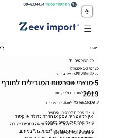
התקשרו עכשיו
09-8334454
פוסט
כל הפוסטים
מערכת זאב אימפורט
כל הפוסטים
27 בינו׳ 2019
זמן קריאה 4 דקות
5 מוצרי הפרסום המובילים לחורף
מוצרי פרסום ומתנות ממותגות
2019
מתנות לעובדים וללקוחות
עודכן:
22 בדצמ׳ 2024
חדשות וטרנדים במוצרי פרסום
מוצרי פרסום לכנסים ואירועים
אין כמעט בית עסק או חברה גדולה או קטנה 
מוצרי פרסום ידידותיים לסביבה
ככל שתהיה שלא מוציאה הוצאה כספית ישירה 
או עקיפה מתוכננת או "מאולצת" במיתוג 
טיפים ורעיונות למיתוג נכון