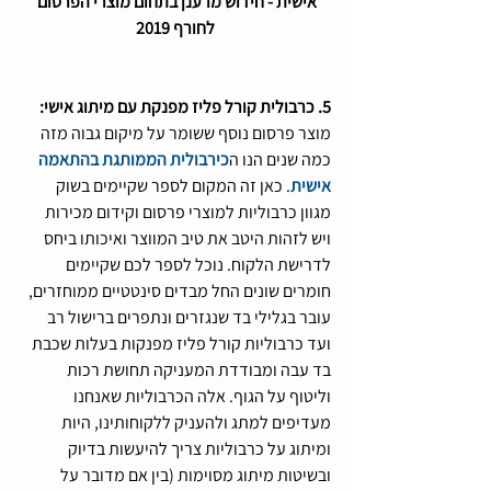
אישית - חידוש מרענן בתחום מוצרי הפרסום 
לחורף 2019
5. כרבולית קורל פליז מפנקת עם מיתוג אישי:
מוצר פרסום נוסף ששומר על מיקום גבוה מזה 
כמה שנים הנו ה
כירבולית הממותגת בהתאמה 
אישית
. כאן זה המקום לספר שקיימים בשוק 
מגוון כרבוליות למוצרי פרסום וקידום מכירות 
ויש לזהות היטב את טיב המווצר ואיכותו ביחס 
לדרישת הלקוח. נוכל לספר לכם שקיימים 
חומרים שונים החל מבדים סינטטיים ממוחזרים, 
עובר בגלילי בד שנגזרים ונתפרים ברישול רב 
ועד כרבוליות קורל פליז מפנקות בעלות שכבת 
בד עבה ומבודדת המעניקה תחושת רכות 
וליטוף על הגוף. אלה הכרבוליות שאנחנו 
מעדיפים למתג ולהעניק ללקוחותינו, היות 
ומיתוג על כרבוליות צריך להיעשות בדיוק 
ובשיטות מיתוג מסוימות (בין אם מדובר על 