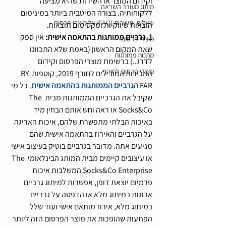
וקידום המוצר או השירות שהיא מציעה 
מיתוג מעורר השראה
ללקוחותיה. בצורה המיטבית ביותר במינימום 
שאלות ותשובות (FAQ) על מוצרי פרסום
הוצאות שיווקיות ומקסימום תוצאות.
1. גרביים ממותגות בהתאמה אישית:
 אין ספק 
מוצרי פרסום
שאת המקום הראשון (באמת שלא התכוונו 
מתנות ממותגות
לדרג..) ברשימת מוצרי הפרסום וקידום 
מוצרי פרסום לחורף
המכירות המובילים לחורף 2019, קוטפות BY 
FAR 
הגרביים הממותגות בהתאמה אישית
.
כל מי 
שקיבל את הגרביים הממותגות מבית The 
Socks&Co או ראה וחש אותם הבחין מיד 
באיכות הבלתי מתפשרת שלהם, איכות האריגה 
על הגרביים והאירוז בהתאמה אישית שהם 
מגיעים אתה. מדובר בגרביים בוטיק בעיצוב אישי 
או עיצובים קיימים מבית המותג הבינלאומי The 
Socks&Co Enterprise המשלבות איכות 
פרמיום יוצאת דופן, אפשרות למיתוג גרביים 
ארוגות במיתוג מלא או הדפסה על גרביים 
במיתוג מלא, אירוז מותאם אישי ועוד שלל 
הפתעות שהופכות את מוצר הפרסום הזה ליותר 