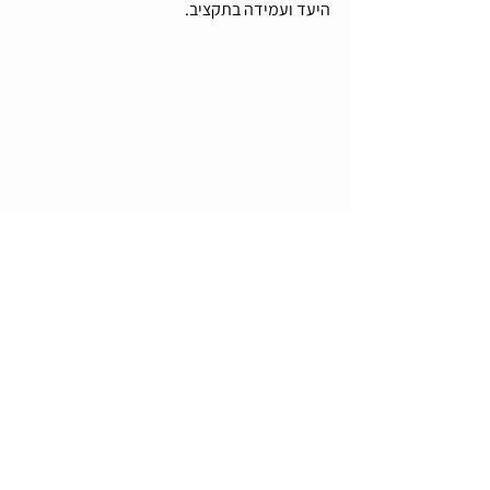
היעד ועמידה בתקציב.
#מוצריפרסוםלחורף
#קטלוגמוצריפרסוםחורף2019
#כירבוליתממותגת
#כובעצמרממוצגבהתאמהאישית
#מוצריפרסוםמיוחדים
#מוצריפרסום
#מוצריפרסוםממותגים
#גרבייםארוגות
#גרבייםממותגותבהתאמהאישית
#כובעצמרממותג
#מטריותממותגות
#יבואןמטריות
#יבואןמוצריפרסוםוקידוםמכירות
#בקבוקתרמימעוצב
#בקבוקכמוסוולמעוצב