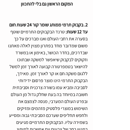
המקום הראשון גם בלי להתכוון 
2. בקבוק תרמי ממותג שומר קור 24 שעות חום 
עד 12 שעות:
 טרנד הבקבוקים התרמיים שוטף 
בסערה את רחבי העולם ואנו מברכים על כך 
משום שמדובר מחד בפתרון מצוין לאלה מאתנו 
שבדרכים, בחדר הכושר, באימון או במשרד 
וזקוקים לבקבוק שיאפשר למשקה שבתוכו 
להישאר בטמפרטורה קבועה לאורך זמן למשל 
ללגום משקה חם או קר לאורך זמן. מאידך, 
הבקבוק התרמי הינו מוצר פרסום ידידותי 
לסביבה ומביא עמו בשורה צרכנית וסביבתית 
חשובה במיוחד בה בעת שחלק גדול מן העולם 
ובפרט העולם המערבי, מנסה לצמצם את 
השימוש במוצרי פלסטיק מזהמים ומזיקים 
ולחפש תחליפים שערכם הסביבתי גבוה ומסייע 
בשמירה עליו. הבקבוקים התרמיים מגיעים 
במגוון רחב של צבעים עם אפשרות למיתוג 