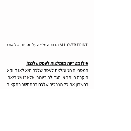
ALL OVER PRINT הדפסה מלאה על מטריות אול אובר
אילו מטריות מומלצות לעסק שלכם?
המטרייה המומלצת לעסק שלכם היא לאו דווקא 
היקרה ביותר או הגדולה ביותר, אלא זו שמביאה 
בחשבון את כל הצרכים שלכם בהתחשב בתקציב 
שלכם, סוג הקהל אליו מיועדות המטריות 
הממותגות, סוג המיתוג שאתם מעוניינים 
להדפיס על גבי המטרייה, הזמן העומד 
לרשותכם לייצור מטריות ממותגות. 
לסיכום, אחרי שסקרנו וראינו אילו סוגי מטריות 