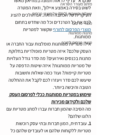
שנקרא "עדיף לראות תמונה במוזיאון מאשר 
מיתוג מעורר השראה
לשוט בסירה באמצע איילון", וזאת המטרה 
שאלות ותשובות (FAQ) על מוצרי פרסום
העיקרית של הכתבה הזאת. אנו הולכים להציג 
לכם את כל הטרנדים וכל מה שחדש בתחום 
מוצרי פרסום
מוצרי הפרסום לחורף
 שקשור למטריות 
מתנות ממותגות
ממותגות. 
מוצרי פרסום לחורף
אילו מטריות ממותגות מומלצות עבור החברה או 
העסק שלכם? איזה מטריות פופולריות בחלוקת 
מתנות בכנסים ואירועים? מה סדר גודל העלויות 
של מטריות ממותגות? איזה שיטות הדפסה על 
מטריות קיימות? ועוד כמה שאלות ותשובות 
שיעשו לכם סדר ויעזרו לכם לקבל את ההחלטה 
הטובה והיבשה ביותר.
שימוש במטריות ממותגות ככלי לפרסום העסק 
שלכם ולקידום מכירות
מה הסיבה שהמון חברות עברו למתג מטריות עם 
הלוגו שלהם? 
1. 
עובדתית, המון חברות ובתי עסק רוכשות 
מטריות ללקוחות שלהם או לעובדים שלהם כל 