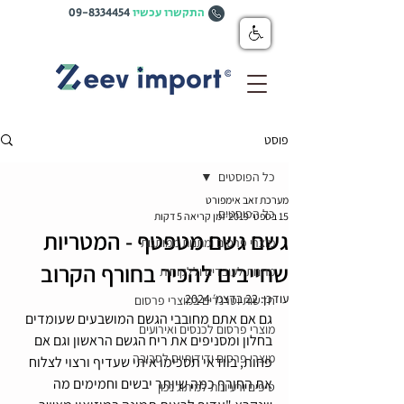
התקשרו עכשיו
09-8334454
פוסט
כל הפוסטים
מערכת זאב אימפורט
כל הפוסטים
15 בספט׳ 2019
זמן קריאה 5 דקות
גשם גשם מטפטף - המטריות
מוצרי פרסום ומתנות ממותגות
שחייבים להכיר בחורף הקרוב
מתנות לעובדים וללקוחות
עודכן:
22 בדצמ׳ 2024
חדשות וטרנדים במוצרי פרסום
גם אם אתם מחובבי הגשם המושבעים שעומדים 
מוצרי פרסום לכנסים ואירועים
בחלון ומסניפים את ריח הגשם הראשון וגם אם 
מוצרי פרסום ידידותיים לסביבה
פחות, בוודאי תסכימו איתי שעדיף ורצוי לצלוח 
את החורף כמה שיותר יבשים וחמימים מה 
טיפים ורעיונות למיתוג נכון