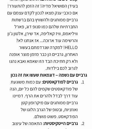
בעידן הסושיאל מדיה! זה הזמן להתעורר! 
אם כוכבי ענק מצאו לנכון לקדם עצמם עם 
גרביים ממותגים ולהשוויץ בהם ברשתות 
החברתיות שלהם כמו סנופ דוג, פארל 
וויליאמס, וויז קאליפה, אד שירן, אלטון ג'ון 
והרשימה עוד ארוכה... אז אנחנו לא? 
HELLO! למקרה שנרדמתם בעשור 
האחרון, גרביים הן כבר מזמן מוצר אופנה 
ולא רק חתיכת הבד הזו שאמא ואבא נהגו 
לגרוב לכם בילדות.
גרביים עם נשמה – דוגמאות שעשו את זה נכון
גרביים לפודקאסטים: 
עם כמות משוגעת 
של פודקאסטים שקמים להם כל יום, הנה 
עוד דרך לבדל ולהרים את הרף. דמיינו 
גרביים ממותגים עם מיקרופון קטן 
ואוזניות, ובטופ של הגרב הלוגו של 
הפודקאסט. פשוט מושלם.
גרביים הייטקיסטיות: 
התאמה של עיצוב 