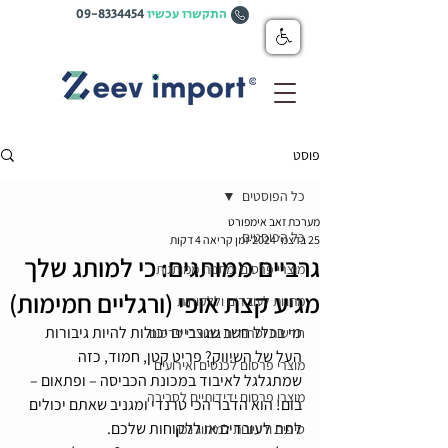
התקשרו עכשיו
09-8334454
פוסט
כל הפוסטים
מערכת זאב אימפורט
כל הפוסטים
25 בדצמ׳ 2024
זמן קריאה 4 דקות
גרביים ממותגים: כי למותג שלך
מוצרי פרסום ומתנות ממותגות
מגיע קצת אופי (ורגליים חמימות)
מתנות לעובדים וללקוחות
מי בכלל חשב שגרביים יכולות להיות גיבורות 
חדשות וטרנדים במוצרי פרסום
העל של השיווק? פריט קטן, חמוד, כזה 
מוצרי פרסום לכנסים ואירועים
שמתגלגל לאיבוד במכונת הכביסה – ופתאום – 
מוצרי פרסום ידידותיים לסביבה
בום! הוא הדבר הכי טרנדי ומגניב שאתם יכולים 
לתת לעובדים או ללקוחות שלכם.
טיפים ורעיונות למיתוג נכון