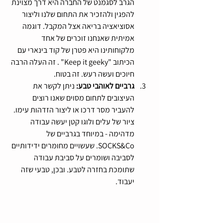
הגרב לסגמנט של החברה היא דרך מצוינת 
להפגין ולהזכיר את התחום שלנו וליצור 
אסוציאציה בריאה אצל המקבל. דוגמה 
אמיתית שאנחנו זוכרים של אחד 
מלקוחותינו היא פטרן של קוד בינארי עם 
הכיתוב "Keep it geeky" . זה העלה הרבה 
חיוכים ועשה רעש. זה בטוח.
גרביים לאוהבי טבע: 
ניתן לקשר את 
העיצובים לתחום מסוים שאנו רוצים 
להעביר מסר דרכו או ליצור הזדהות עימו. 
ציור של עלים ולוגו קטן יעשה עבודה 
מדהימה - במיוחד בגרביים של 
SOCKS&Co. שעשויים מחומרים ידידותיים 
לסביבה ושומרים על סביבת עבודה 
שתומכת בחזרה לטבע. ובכן, טבעי שזה 
יעבוד.