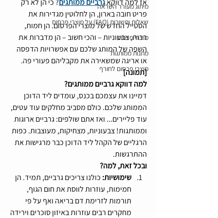
אז למה דווקא 
גרביים ממותגים
? כי הן לא רק 
מיתוג מעורר השראה
פריט חובה בארון, הן לחלוטין מגדירות את 
שאלות ותשובות (FAQ) על מוצרי פרסום
הסטייל החדש של מוצרי הפרסום. הן חמות, 
רכות, צבעוניות – והכי חשוב – הן מדברות את 
מוצרי פרסום
השפה של המותג שלכם עם אפשרויות הדפסה 
מתנות ממותגות
או אריגה שמשאירה את מקבליהם פעורי פה.
מוצרי פרסום לחורף
[תמונה]
למה דווקא גרביים ממותגים?
דמיינו את עצמכם בכנס, עומדים ליד הדוכן 
הממותג שלכם. כולם מסביב מחלקים עוד עטים, 
עוד פליירים... ואז אתם שולפים: גרביים ארוגות 
וממותגות! צבעוניות, מצחיקות, מעוצבות. כפות 
הרגליים של הקהל ליד הדוכן כבר מרגישות את 
ההתרגשות.
ובכל זאת, למה?
שימושיות: 
כולנו צריכים גרביים, תמיד. הן 
חמימות, עוזרות לווסת את חום הגוף, 
תורמות לזרימת דם בריאה ואף על פי 
מחקרים רבים עוזרות באיזון סוכרים וירידה 