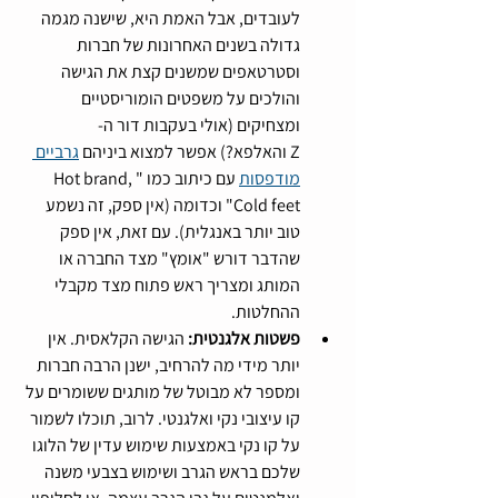
לעובדים, אבל האמת היא, שישנה מגמה 
גדולה בשנים האחרונות של חברות 
וסטרטאפים שמשנים קצת את הגישה 
והולכים על משפטים הומוריסטיים 
ומצחיקים (אולי בעקבות דור ה-
Z והאלפא?) אפשר למצוא ביניהם 
גרביים 
מודפסות
 עם כיתוב כמו "Hot brand, 
Cold feet" וכדומה (אין ספק, זה נשמע 
טוב יותר באנגלית). עם זאת, אין ספק 
שהדבר דורש "אומץ" מצד החברה או 
המותג ומצריך ראש פתוח מצד מקבלי 
ההחלטות.
פשטות אלגנטית: 
הגישה הקלאסית. אין 
יותר מידי מה להרחיב, ישנן הרבה חברות 
ומספר לא מבוטל של מותגים ששומרים על 
קו עיצובי נקי ואלגנטי. לרוב, תוכלו לשמור 
על קו נקי באמצעות שימוש עדין של הלוגו 
שלכם בראש הגרב ושימוש בצבעי משנה 