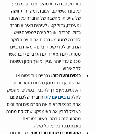
באירוע חברה היא מהלך מבריק. מצביע 
על בונד אישי עם העובד, ומשרה תחושה 
של שייכות ומחשבה של החברה על העובד 
ומעמדו, גדול קטן. לעיתים באירוע חברה 
גדול, הכרזה, או כל סיבה למסיבה שיש 
לחברה לחגוג משדרגים את חווית חלוקת 
הגרביים לכדי קיט גרביים – מארז גרביים 
ממותג (גם המארז וגם הגרביים) דבר אשר 
מכניס עוד יותר עניין ומושך המון תשומת 
לב לאירוע.
כנסים ותערוכות: 
גרביים מודפסות או 
ארוגות הן כבר מזמן מלכות התערוכות 
והכנסים. אין צורך להכביר במילים, מספיק 
לחלק 
גרביים עם לוגו 
החברה שלכם פעם 
אחת בכנס ולראות את הפרצופים והחיוכים 
בשביל להבין את האימפקט שחלוקת מתנה 
מהסוג הזה גורמת. פשוט נסו זאת 
בעצמכם, חבל על כל מילה.
קמפיינים ברשתות חברתיות: 
ובכן, אנחנו 