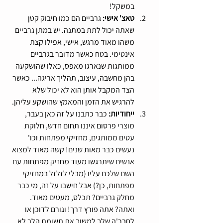
במשקל!
טאצ' אישי:
 גרביים הם כמו חיבוק קטן 
שאתה יכול לתת במתנה. יש במתן גרביים 
משהו מאוד מרגש, אישי, אפילו קצת 
אינטימי. בטח כאשר מדובר בגרביים 
ממותגות שנארגו מאפס, כאלו שהושקעה 
בהן מחשבה, עיצוב, תהליך אריגה... כאשר 
הצד המקבל אותן הוא לא יכול שלא 
להרגיש את הזמן והמאמץ שהושקע עליהן.
ייחודיות: 
כבר כתבנו על זה כאן בעבר, 
מוצרי פרסום איננו תחום חדש, חלוקת 
עטים ממותגים, מחזיקי מפתחות וכו' 
נעשים כבר מאות שנים! קשה מאוד למצוא 
אנשים שיתרגשו מעוד מחזיק מפתחות עם 
השם שלכם עליו (מבלי לזלזל במחזיקי 
מפתחות, כן?) אבל חישבו על זה, מי כבר 
מחלק גרביים? תכלס, מעטים מאוד. 
ואתה? אתה פורץ דרך! וגורם לדוכן או 
לחבר'ה שלך למשוך את תשומת הלב לא 