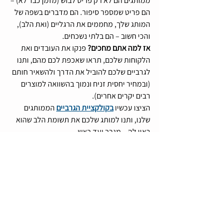
ממותגים הם לא רק פריט לבוש (מזמן כבר לא) – 
הם פריט שמספר סיפור. הם מדברים בשפה של 
המותג שלך, מחממים את הרגליים (ואת הלב), 
והכי חשוב – הם בלתי נשכחים.
אז למה אתם מחכים? 
פנקו את העובדים ואת 
הלקוחות שלכם, תראו שאכפת לכם מהם, ותנו 
לגרביים שלכם להוביל את הדרך ולהשאיר חותם 
(ובמחיר יחסית זניח ונמוך בהשוואה למוצרים 
רבים יקרים אחרים).
הציצו עכשיו 
בקולקציית הגרביים
 הממותגים 
שלנו, ותנו למותג שלכם את תשומת הלב שהוא 
ראוי לה – מגרב ועד ראש.
תיוגים:
מוצרי פרסום
מתנות לעובדים
מתנות ממותגות
מתנות לכנסים
מתנות ללקוחות
גרביים ממותגות
הדפסה על גרביים
גרביים בעיצוב אישי
גרביים לחברות
גרביים עם מיתוג אישי
גרביים באריגה מלאה
גרביים בהתאמה אישית
גרביים לעסקים
גרביים עם לוגו
מוצרי פרסום לכנסים ואירועים